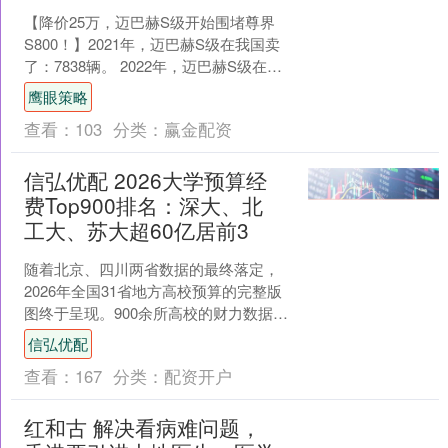
【降价25万，迈巴赫S级开始围堵尊界
S800！】2021年，迈巴赫S级在我国卖
了：7838辆。 2022年，迈巴赫S级在我
国卖了：10817辆。 2023年，迈....
鹰眼策略
查看：
103
分类：
赢金配资
信弘优配 2026大学预算经
费Top900排名：深大、北
工大、苏大超60亿居前3
随着北京、四川两省数据的最终落定，
2026年全国31省地方高校预算的完整版
图终于呈现。900余所高校的财力数据，
如同一张精密的等高线地图，勾勒出中
信弘优配
国地方高等教育....
查看：
167
分类：
配资开户
红和古 解决看病难问题，