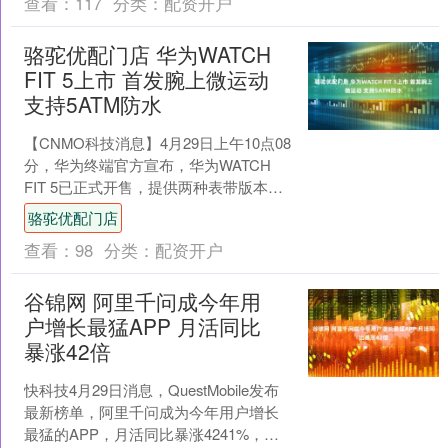
查看：
117
分类：
配资开户
骆驼优配门店 华为WATCH
FIT 5上市 首发腕上微运动
支持5ATM防水
【CNMO科技消息】4月29日上午10点08
分，华为终端官方宣布，华为WATCH
FIT 5已正式开售，提供两种表带版本，
起售价格为1099元。 华为WATCH....
骆驼优配门店
查看：
98
分类：
配资开户
谷锦网 阿里千问成今年用
户增长最猛APP 月活同比
暴涨42倍
快科技4月29日消息，QuestMobile发布
最新榜单，阿里千问成为今年用户增长
最猛的APP，月活同比暴涨4241%，远