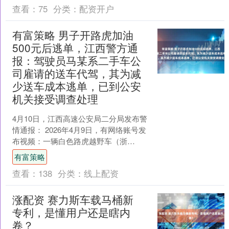
查看：
75
分类：
配资开户
有富策略 男子开路虎加油
500元后逃单，江西警方通
报：驾驶员马某系二手车公
司雇请的送车代驾，其为减
少送车成本逃单，已到公安
机关接受调查处理
4月10日，江西高速公安局二分局发布警
情通报： 2026年4月9日，有网络账号发
布视频：一辆白色路虎越野车（浙
AJ7102临）在杭瑞高速涌泉服务区加油
有富策略
后逃单。此....
查看：
138
分类：
线上配资
涨配资 赛力斯车载马桶新
专利，是懂用户还是瞎内
卷？