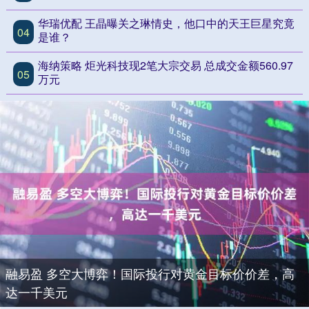
华瑞优配 王晶曝关之琳情史，他口中的天王巨星究竟
04
是谁？
海纳策略 炬光科技现2笔大宗交易 总成交金额560.97
05
万元
融易盈 多空大博弈！国际投行对黄金目标价价差，高
达一千美元