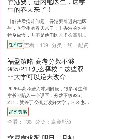
香港要引进内地医生，医学
生的春天来了！
【解决看病难问题，香港要引进内地医
生，医学生的春天来了！】香港的医生
特别傲慢，并不是他们医术多么高明，
其根本的原因是香港医院套用的是英国
红和古
查看：
109
分类：
线上配资
美国的医生进入门槛的标准....
福盈策略 高考分数不够
985/211怎么择校？这些双
非大学可以逆天改命
2026年高考进入冲刺阶段，很多考生和
家长都陷入一个误区：分数不够985、
211，就等于没机会读好大学，未来也很
难有好发展。 其实这是完全错误的想
富盈策略
法，高考择校的....
查看：
136
分类：
赢金配资
交易鑫优配 明日二月初