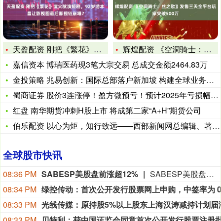
天盈配资 刚把《繁花》演火就演短剧，92岁游本昌让影视圈最后
辉煌配资 《空洞骑士：丝之歌》发售三天全平台玩家突破500万
嘉信资本 博瑞医药现3笔大宗交易 总成交金额2464.83万
金投策略 兆易创新：国际总部落户新加坡 构建全球业务协同新枢
蜀商证券 股价3连涨停！盈方微预亏！预计2025年亏损幅度可
红盘 南华期货冲刺H股上市 将成第二家“A+H”期货公司
伯乐配资 以心为炬，知行致远——西部新闻网总编辑、著名文化学
全球股市快讯
08:36 PM
SABESP美股盘前涨超12%
SABESP美股盘前涨超12%，现报6.0美元。
08:34 PM
08:33 PM
08:33 PM