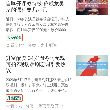
自曝开课教特技 称成龙吴
京的课程要几万元
近日，60岁的演员钱嘉乐自曝开办特技
培训课程，不仅亲自授课飞车等高难度
动作，而且学费仅2000元：原价6000
元，结业返还4000元，超低门槛吸引年
大圣配资
轻人入行。他....
查看：
111
分类：
线上配资
升富配资 34岁周冬雨无戏
可拍?现场话剧忘词引发热
议
2026年6月17日，秦皇岛阿那亚海边的那
场话剧，吸引了不少人前去观看。票价
最高的达到了八百八十元，观众座位坐
得满满当当。结果看下来，不少人觉得
升富配资
像是赶上了一场高....
查看：
77
分类：
股票配资开户