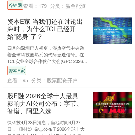
超其他应用。 数据显示，2026年3月....
谷锦网
查看：
179
分类：
赢金配资
资本E家 当我们还在讨论出
海时，为什么TCL已经开
始“隐身”了？
四月的深圳已入初夏，湿热空气中夹杂
着全球科技圈熟悉的代际更迭信号。在
TCL实业全球合作伙伴大会(GPC 2026)
现场，近500位来自49个国家和地区的商
资本E家
业伙伴....
查看：
95
分类：
股票配资开户
股E融 2026全球十大最具
影响力AI公司公布：字节、
智谱、阿里入选
快科技4月28日消息，当地时间4月27
日，《时代》杂志公布了2026全球十大