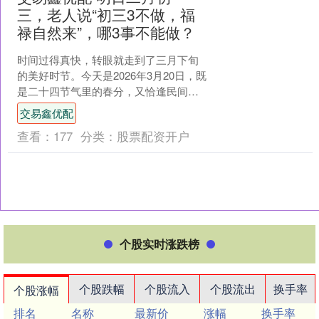
三，老人说“初三3不做，福
禄自然来”，哪3事不能做？
时间过得真快，转眼就走到了三月下旬
的美好时节。今天是2026年3月20日，既
是二十四节气里的春分，又恰逢民间传
统的二月二龙抬头，一日双节相逢，既
交易鑫优配
是昼夜均分、阴阳....
查看：
177
分类：
股票配资开户
个股实时涨跌榜
个股跌幅
个股流入
个股流出
换手率
个股涨幅
排名
名称
最新价
涨幅
换手率