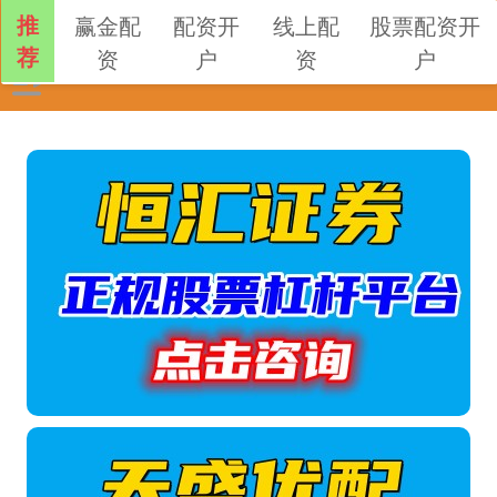
推
赢金配
配资开
线上配
股票配资开
荐
资
户
资
户