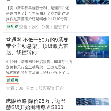
【赛力斯车载马桶新专利，是懂用户还
是瞎内卷？】车里装厕所？赛力斯这波
操作是真懂用户还是瞎卷？4月10号赛力
斯拿下一个“车载便器”专利，座椅下面藏
涨配资
查看：
209
分类：
配资开户
个马桶，拉出来就....
益通网 不低于50万的9系要
带全主动悬架、顶级激光雷
达、线控转向
4月9日，蔚来ES9开启预售，58.8万元的
定价和天行全主动悬架、三激光雷达、
线控转向等配置清单，给行业投下了一
颗信号弹。从2026年起，真正的9系旗舰
益通网
产品，无....
查看：
86
分类：
股票配资开户
鹰眼策略 降价25万，迈巴
赫S级开始围堵尊界S800！