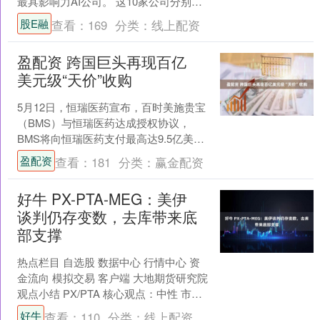
最具影响力AI公司。 这10家公司分别为
字节跳动、亚马逊、智谱、OpenAI、谷
股E融
查看：
169
分类：
线上配资
歌A....
盈配资 跨国巨头再现百亿
美元级“天价”收购
5月12日，恒瑞医药宣布，百时美施贵宝
（BMS）与恒瑞医药达成授权协议，
BMS将向恒瑞医药支付最高达9.5亿美元
的相关付款，该协议的潜在总交易额可
盈配资
查看：
181
分类：
赢金配资
达约152亿美....
好牛 PX-PTA-MEG：美伊
谈判仍存变数，去库带来底
部支撑
热点栏目 自选股 数据中心 行情中心 资
金流向 模拟交易 客户端 大地期货研究院
观点小结 PX/PTA 核心观点：中性 市场
关注点在于美伊谈判进展，目前美伊
好牛
查看：
110
分类：
线上配资