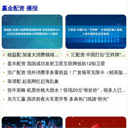
赢金配资 播报
稳益配 加速大消费领域战略转型 海南发展拟以4.38亿元收购
汇配资 中国打出“王炸牌”, 外资疯狂涌入海南, 人民币国际
盈丰配资 我国成功发射卫星互联网低轨12组卫星
浩广配资 境外消费享多重权益！广发臻萃无限卡（精英版）激活暑
靠谱配 起底网红赶海乱象
投牛策略 机票价格大跳水！惊现20元“骨折价”，很多人已经冲
东方汇赢 国庆前夜火车票开售 多条热门线路“秒光”