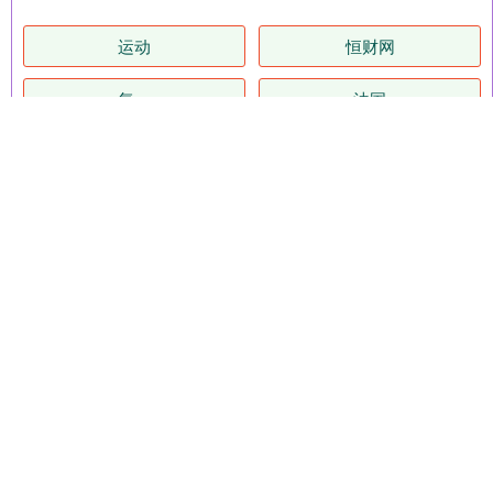
运动
恒财网
每一
法国
伊朗
美国
特朗
成为
银行
期货
投资
光大
全部话题标签
关注 赢金配资