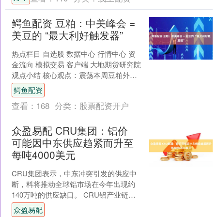
双....
鳄鱼配资 豆粕：中美峰会 =
美豆的 “最大利好触发器”
热点栏目 自选股 数据中心 行情中心 资
金流向 模拟交易 客户端 大地期货研究院
观点小结 核心观点：震荡本周豆粕外盘
强、内盘弱、基差承压，受美豆上涨+中
鳄鱼配资
国采购....
查看：
168
分类：
股票配资开户
众盈易配 CRU集团：铝价
可能因中东供应趋紧而升至
每吨4000美元
CRU集团表示，中东冲突引发的供应中
断，料将推动全球铝市场在今年出现约
140万吨的供应缺口。 CRU铝产业链负
责人Paul Williams在伦敦举行的CRU
众盈易配
世....