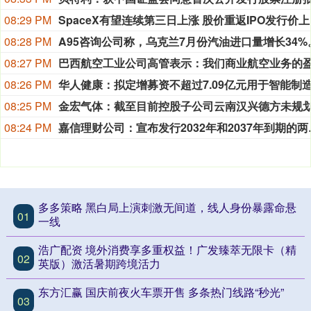
08:29 PM
Spa
08:28 PM
08:27 PM
08:26 PM
08:25 PM
08:24 PM
嘉信理财公司：宣布发行
多多策略 黑白局上演刺激无间道，线人身份暴露命悬
01
一线
浩广配资 境外消费享多重权益！广发臻萃无限卡（精
02
英版）激活暑期跨境活力
东方汇赢 国庆前夜火车票开售 多条热门线路“秒光”
03